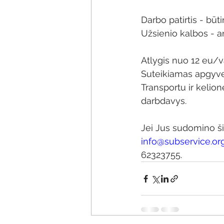
Darbo patirtis - būti
Užsienio kalbos - a
Atlygis nuo 12 eu/va
Suteikiamas apgyv
Transportu ir kelion
darbdavys.
Jei Jus sudomino ši
info@subservice.or
62323755.