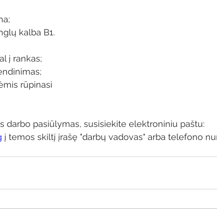
na;
nglų kalba B1.
l į rankas;
endinimas;
ėmis rūpinasi 
s darbo pasiūlymas, susisiekite elektroniniu paštu: 
g
 į temos skiltį įrašę "darbų vadovas" arba telefono nu