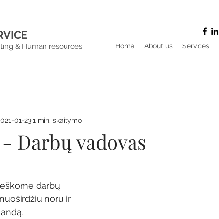
RVICE
ting & Human resources
Home
About us
Services
2021-01-23
1 min. skaitymo
- Darbų vadovas
ieškome darbų 
nuoširdžiu noru ir 
mandą.